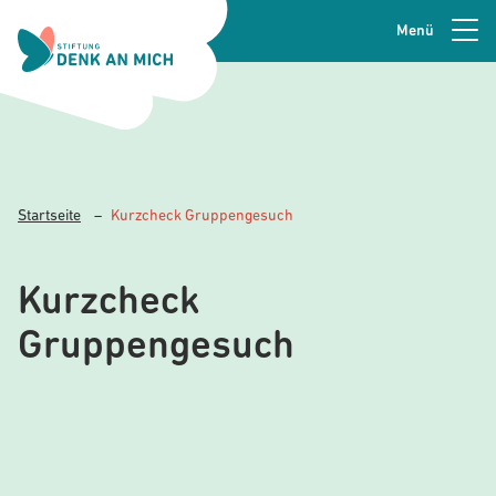
Seitenkopfzeile
Menü
Zur Navigation springen
Zum Hauptinhalt springen
Zur Fusszeile springen
Startseite
–
Kurzcheck Gruppengesuch
Kurzcheck
Gruppengesuch