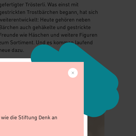
gefertigter Trösterli. Was einst mit
gestrickten Trostbärchen begann, hat sich
weiterentwickelt: Heute gehören neben
Bärchen auch gehäkelte und gestrickte
Freunde wie Häschen und weitere Figuren
zum Sortiment. Und es kommen laufend
neue dazu.
Mehr erfahren
wie die Stiftung Denk an