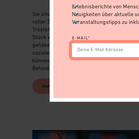
Erlebnisberichte von Mens
Sie sind einzigartig, charakterstark und
Neuigkeiten über aktuelle u
voller Symbolkraft: die handgemachten
Veranstaltungstipps zu inkl
Trösterli der Lismi-Gang. Jedes einzelne
Stück wird mit Sorgfalt gestrickt oder
E-MAIL*
gehäkelt und steht für Solidarität und
soziales Engagement. Ausgewählte Trösterli
können zugunsten von Menschen mit
Behinderungen online adoptiert werden.
Mehr erfahren