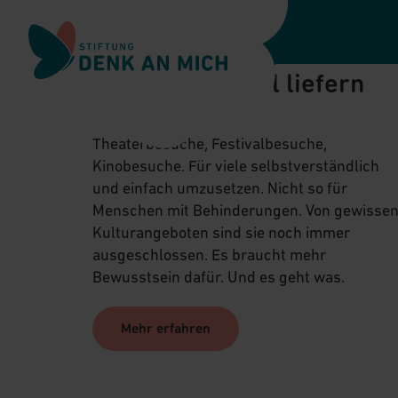
Wer Inklusion von Anfang
Zur Navigation springen
an denkt, kann grosses
Kulturspektakel liefern
Zum Hauptinhalt springen
Theaterbesuche, Festivalbesuche,
Zur Fusszeile springen
Kinobesuche. Für viele selbstverständlich
und einfach umzusetzen. Nicht so für
Menschen mit Behinderungen. Von gewisse
Kulturangeboten sind sie noch immer
ausgeschlossen. Es braucht mehr
Bewusstsein dafür. Und es geht was.
Mehr erfahren