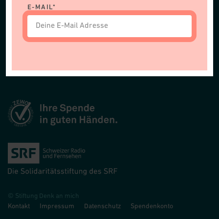
E-MAIL*
GESUCHE
KONTAKT
© Stiftung Denk an mich
Kontakt
Impressum
Datenschutz
Spendenkonto