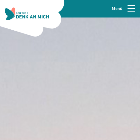
Menü
Zur Navigation springen
Seitenkopfzeile
Zum Hauptinhalt springen
Zur Fusszeile springen