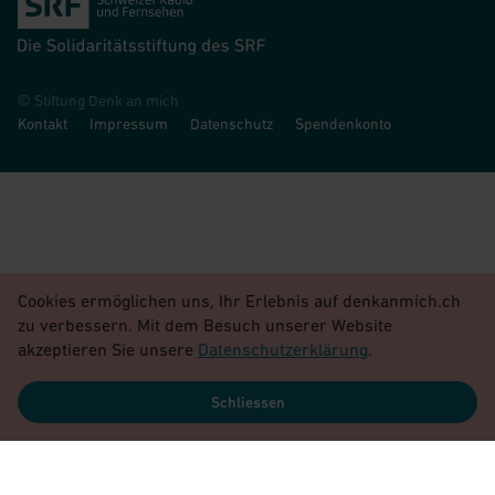
© Stiftung Denk an mich
Kontakt
Impressum
Datenschutz
Spendenkonto
Cookies ermöglichen uns, Ihr Erlebnis auf denkanmich.ch
zu verbessern. Mit dem Besuch unserer Website
akzeptieren Sie unsere
Datenschutzerklärung
.
Schliessen