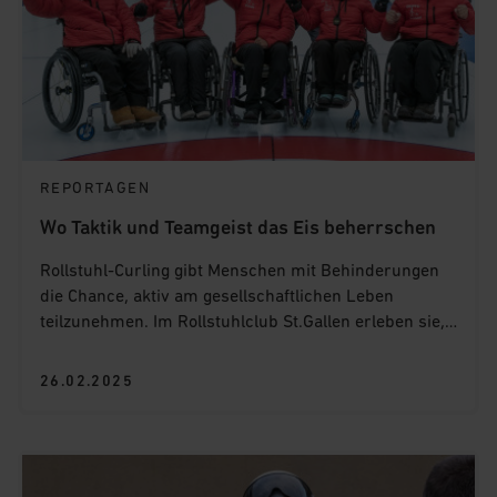
REPORTAGEN
Wo Taktik und Teamgeist das Eis beherrschen
Rollstuhl-Curling gibt Menschen mit Behinderungen
die Chance, aktiv am gesellschaftlichen Leben
teilzunehmen. Im Rollstuhlclub St.Gallen erleben sie,
dass sie nicht nur Mitglied des Spiels, sondern einer
grossen Gemeinschaft sind. «Wir wollen zeigen, dass
26.02.2025
Menschen mit Behinderungen genauso Teil des
Sports sind», betont Gion Jäggi, Vizepräsident des
Clubs.