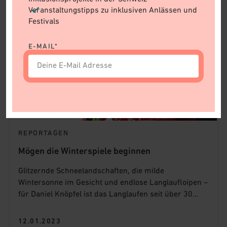
Veranstaltungstipps zu inklusiven Anlässen und
Festivals
E-MAIL*
REPORTAGEN
Mögen die Winterspiele beginnen
Glitzernde Schneelandschaften, die milde
Wintersonne im Gesicht und endlose Langlaufloipen –
für Daniel Knöpfel ist das Langlaufen seit über 30
Jahren seine grosse Leidenschaft. An den
Winterspielen von Special Olympics steht er für das
12.01.2023