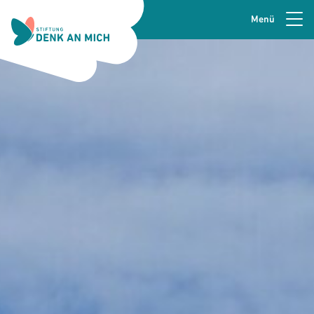
Menü
Zur Navigation springen
Seitenkopfzeile
Zum Hauptinhalt springen
Zur Fusszeile springen