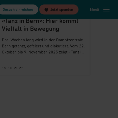
Gesuch einreichen
Jetzt spenden
Menü
REPORTAGEN
«Tanz in Bern»: Hier kommt
Vielfalt in Bewegung
Drei Wochen lang wird in der Dampfzentrale
Bern getanzt, gefeiert und diskutiert. Vom 22.
Oktober bis 9. November 2025 zeigt «Tanz in
Bern», wie Kunst zum Begegnungsraum für
alle Menschen wird – unabhängig von ihren
15.10.2025
Voraussetzungen.