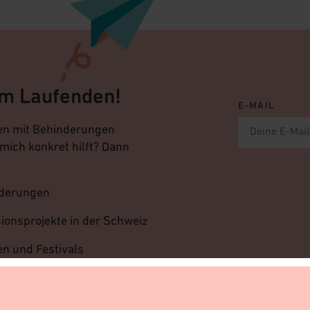
em Laufenden!
E-MAIL
en mit Behinderungen
 mich konkret hilft? Dann
nderungen
ionsprojekte in der Schweiz
en und Festivals