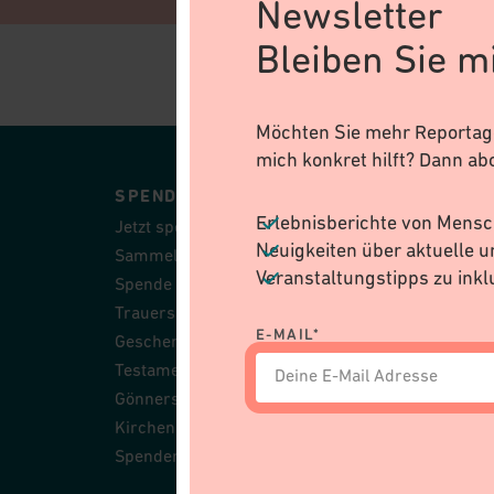
Newsletter
Bleiben Sie m
Möchten Sie mehr Reportage
Seitenfusszeile
mich konkret hilft? Dann ab
SPENDEN
ÜBER 
Erlebnisberichte von Mens
Jetzt spenden
Stiftung
Neuigkeiten über aktuelle u
Sammelkässeli
Stiftung
Veranstaltungstipps zu inkl
Spende schenken
Geschäft
Trauerspende
Partner
E-MAIL*
Geschenkidee
Jahresb
Testament & Legat
Jobs
Gönnerschaft
Kirchen & Pfarreien
Spendengeschichten