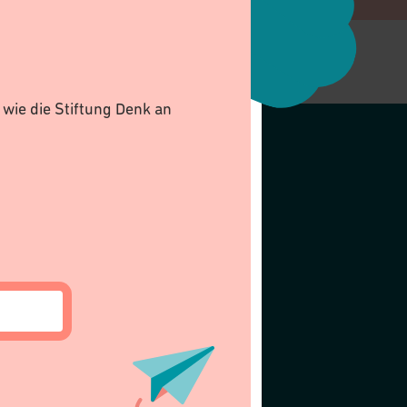
wie die Stiftung Denk an
AKTUELLES
Journal
Kalender
Radiosendungen
Newsletter
Medien
n
GESUCHE
Gesuch einreichen
Richtlinien