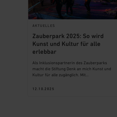
AKTUELLES
Zauberpark 2025: So wird
Kunst und Kultur für alle
erlebbar
Als Inklusionspartnerin des Zauberparks
macht die Stiftung Denk an mich Kunst und
Kultur für alle zugänglich. Mit
Audiodeskriptionen, einem Begleitservice,
einem Konzert in Gebärdensprache und
12.10.2025
Solidaritätsaktionen setzen wir uns dafür ein,
dass Menschen mit Behinderungen am
Winterfestival teilhaben können.