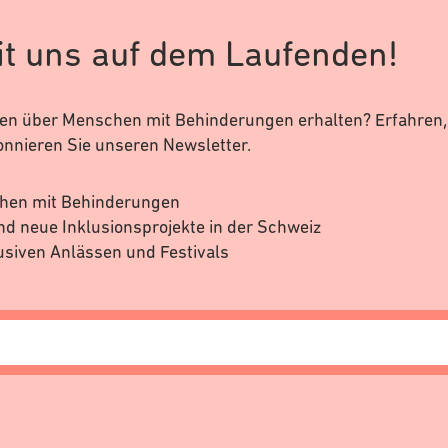
it uns auf dem Laufenden!
n über Menschen mit Behinderungen erhalten? Erfahren, 
onnieren Sie unseren Newsletter.
UNS
FÖRDERBEREICHE
chen mit Behinderungen
Einzelpersonen
nd neue Inklusionsprojekte in der Schweiz
srat
Gruppenaktivitäten
usiven Anlässen und Festivals
sstelle
Ferien- und Freizeitprojekte
schaften
Spielplätze für alle
erichte
Reka-Feriendörfer
Hindernisfreie Jugendherberge
KONTAKT