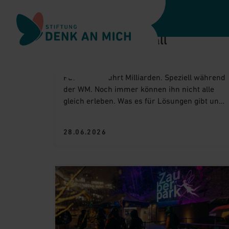
Zur Navigation springen
REPORTAGEN
So vereint Fussball
tatsächlich
Zum Hauptinhalt springen
Fussball berührt Milliarden. Speziell während
der WM. Noch immer können ihn nicht alle
Zur Fusszeile springen
gleich erleben. Was es für Lösungen gibt und
wo es Entwicklung braucht.
28.06.2026