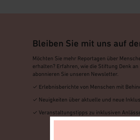
Bleiben Sie mit uns auf d
Möchten Sie mehr Reportagen über Mensch
erhalten? Erfahren, wie die Stiftung Denk an
abonnieren Sie unseren Newsletter.
✓ Erlebnisberichte von Menschen mit Behi
✓ Neuigkeiten über aktuelle und neue Inklus
✓ Veranstaltungstipps zu inklusiven Anläss