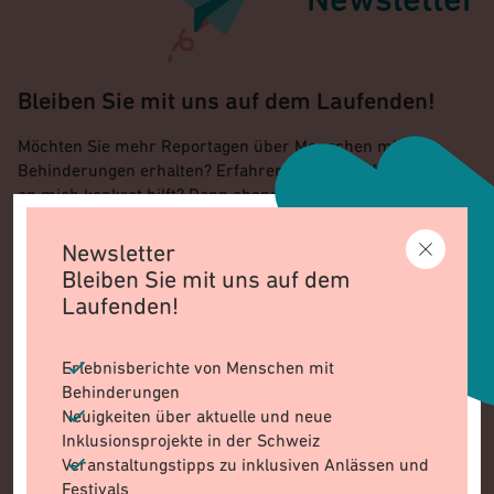
Newsletter
Bleiben Sie mit uns auf dem Laufenden!
Möchten Sie mehr Reportagen über Menschen mit
Behinderungen erhalten? Erfahren, wie die Stiftung Denk
an mich konkret hilft? Dann abonnieren Sie unseren
Newsletter.
Newsletter
✓ Erlebnisberichte von Menschen mit Behinderungen
Bleiben Sie mit uns auf dem
Laufenden!
✓ Neuigkeiten über aktuelle und neue Inklusionsprojekte in
der Schweiz
Erlebnisberichte von Menschen mit
✓ Veranstaltungstipps zu inklusiven Anlässen und Festivals
Behinderungen
Neuigkeiten über aktuelle und neue
E-MAIL
Inklusionsprojekte in der Schweiz
Veranstaltungstipps zu inklusiven Anlässen und
Festivals