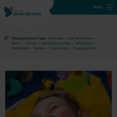
Menü
Zur Navigation springen
Rubriken
Tags
1
Zum Hauptinhalt springen
Häufig genutzte Tags:
Inklusion
Barrierefreiheit
•
•
Kultur
Kunst
Gebärdensprache
Mitmachen
•
•
•
•
Zur Fusszeile springen
Aktivitäten
Familie
Geschenke
Zugänglichkeit
•
•
•