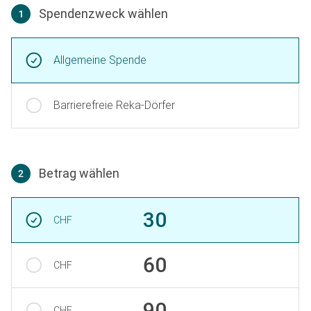
Spendenzweck wählen
1
Spendenzweck wählen
Allgemeine Spende
Barrierefreie Reka-Dörfer
Betrag wählen
2
Betrag wählen
Betrag auswählen
30
CHF
60
CHF
90
CHF