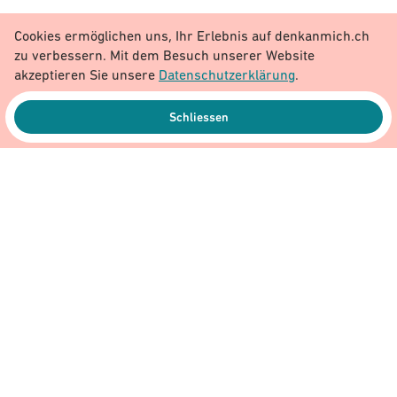
Fabrice schwingt auf seinen Skis völlig befreit mit anderen
Cookies ermöglichen uns, Ihr Erlebnis auf denkanmich.ch
Jugendlichen den Berg hinunter. Er ist glücklich. Solche
zu verbessern. Mit dem Besuch unserer Website
Momente sind in seinem Leben eine Seltenheit. Weil er mit
akzeptieren Sie unsere
Datenschutzerklärung
.
unsichtbaren Behinderungen lebt, werden ihm viele
gemeinsame Sportaktivitäten verwehrt.
Schliessen
Mehr erfahren